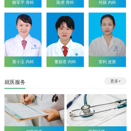
雒军平 骨科
陈虎 骨科
何丽 内科
黄小玉 内科
董丽君 内科
雷利 皮肤
更多+
就医服务